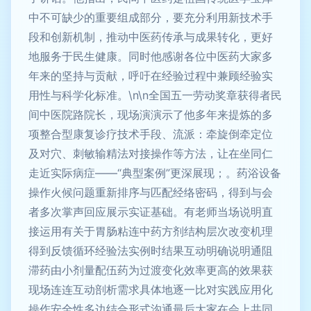
中不可缺少的重要组成部分，要充分利用新技术手
段和创新机制，推动中医药传承与成果转化，更好
地服务于民生健康。同时他感谢各位中医药大家多
年来的坚持与贡献，呼吁在经验过程中兼顾经验实
用性与科学化标准。\n\n全国五一劳动奖章获得者民
间中医院路院长，现场演演示了他多年来提炼的多
项整合型康复诊疗技术手段、流派：牵旋倒牵定位
及对穴、刺敏输精法对接操作等方法，让在坐同仁
走近实际病症——“典型案例”更深展现；。药浴设备
操作火候问题重新排序与匹配经络密码，得到与会
者多次掌声回应展示实证基础。有老师当场说明直
接运用有关于胃肠粘连中药方剂结构层次改变机理
得到反馈循环经验法实例时结果互动明确说明通阻
滞药由小剂量配伍药为过渡变化效率更高的效果获
现场连连互动剖析需求具体地逐一比对实践应用化
操作安全性多边结合形式沟通最后大家在会上共同